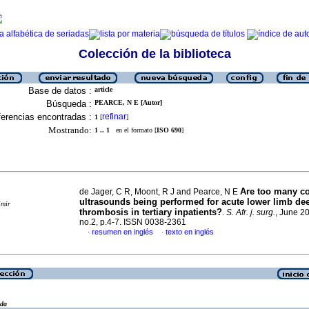
Colección de la biblioteca
Base de datos :
article
Búsqueda :
PEARCE, N E [Autor]
erencias encontradas :
refinar
1
[
]
Mostrando:
1 .. 1
en el formato [
ISO 690
]
Are too many c
de Jager, C R, Moont, R J and Pearce, N E
ultrasounds being performed for acute lower limb d
imir
thrombosis in tertiary inpatients?
.
S. Afr. j. surg.
, June 20
no.2, p.4-7. ISSN 0038-2361
resumen en inglés
texto en inglés
·
·
eda