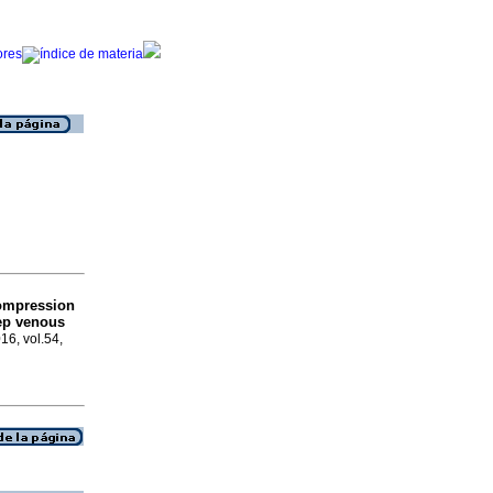
ompression
eep venous
16, vol.54,