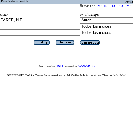
Base de datos :
article
Formu
Formulario libre
For
Buscar por :
uscar
en el campo
iAH
WWWISIS
Search engine:
powered by
BIREME/OPS/OMS - Centro Latinoamericano y del Caribe de Información en Ciencias de la Salud