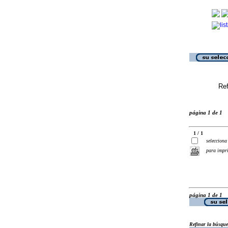
Ref
página 1 de 1
1 / 1
selecciona
para impr
página 1 de 1
Refinar la búsqu