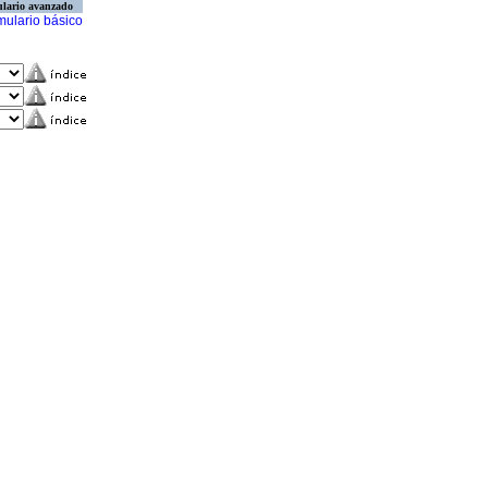
lario avanzado
mulario básico