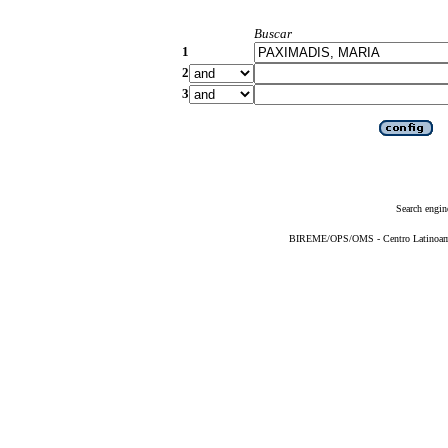
Buscar
1
2
3
Search engin
BIREME/OPS/OMS - Centro Latinoameri