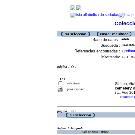
Colecció
Base de datos :
article
Búsqueda :
PAXIMADI
Referencias encontradas :
refina
1
[
Mostrando:
1 .. 1
en el
página 1 de 1
1 / 1
selecciona
Gibbon, Victo
cemetery o
para imprimir
sci.
, Aug 20
resumen e
·
página 1 de 1
Refinar la búsqueda
Base de datos :
article