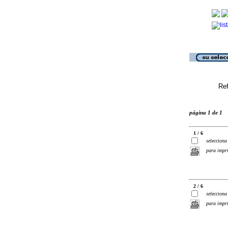
Ref
página 1 de 1
1 / 6
selecciona
para impr
2 / 6
selecciona
para impr