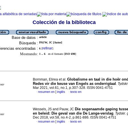
Colección de la biblioteca
Base de datos :
article
Búsqueda :
PAUW, JC [Autor]
erencias encontradas :
refinar
6
[
]
Mostrando:
1 .. 6
en el formato [
ISO 690
]
Globalisme en taal in die hoër on
Bornman, Elirea et al.
Redes vir die keuse van Engels as onderrigtaal
.
Tydskr
imir
Mar 2021, vol.61, no.1, p.307-328. ISSN 0041-4751
|
resumen en
inglés
texto en
·
·
Die sogenaamde gaping tusse
Wessels, JS and Pauw, JC
en beleid: Die geval van die De Lange-verslag
.
Tydskr. 
imir
Dec 2018, vol.58, no.4-2, p.861-886. ISSN 0041-4751
|
resumen en
inglés
texto en
·
·