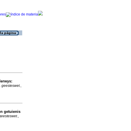
derwys:
. geesteswet.
,
n getuienis
geesteswet.
,