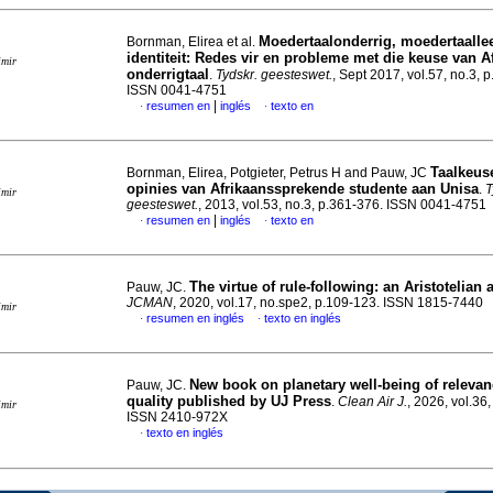
Moedertaalonderrig, moedertaalle
Bornman, Elirea et al.
identiteit: Redes vir en probleme met die keuse van A
imir
onderrigtaal
.
Tydskr. geesteswet.
, Sept 2017, vol.57, no.3, 
ISSN 0041-4751
|
resumen en
inglés
texto en
·
·
Taalkeuse
Bornman, Elirea, Potgieter, Petrus H and Pauw, JC
opinies van Afrikaanssprekende studente aan Unisa
.
T
imir
geesteswet.
, 2013, vol.53, no.3, p.361-376. ISSN 0041-4751
|
resumen en
inglés
texto en
·
·
The virtue of rule-following: an Aristotelian 
Pauw, JC.
JCMAN
, 2020, vol.17, no.spe2, p.109-123. ISSN 1815-7440
imir
resumen en inglés
texto en inglés
·
·
New book on planetary well-being of relevanc
Pauw, JC.
quality published by UJ Press
.
Clean Air J.
, 2026, vol.36,
imir
ISSN 2410-972X
texto en inglés
·