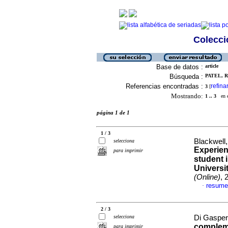
Colecció
Base de datos :
article
Búsqueda :
PATEL, R
Referencias encontradas :
refina
3
[
Mostrando:
1 .. 3
en el
página 1 de 1
1 / 3
Blackwell,
selecciona
Experien
para imprimir
student i
Universi
(Online)
, 
resume
·
2 / 3
selecciona
Di Gaspero
compleme
para imprimir