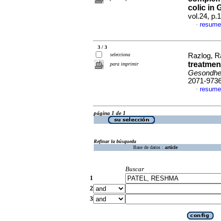
colic in
vol.24, p
resume
·
3 / 3
selecciona
Razlog, Ra
treatmen
para imprimir
Gesondhei
2071-973
resume
·
página 1 de 1
Refinar la búsqueda
Base de datos :
article
Buscar
1
2
3