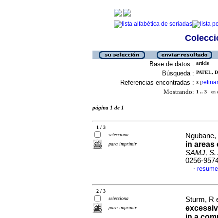
Colecció
Base de datos :
article
Búsqueda :
PATEL, D 
Referencias encontradas :
refina
3
[
Mostrando:
1 .. 3
en el
página 1 de 1
1 / 3
selecciona
Ngubane, 
in areas
para imprimir
SAMJ, S. A
0256-957
resume
·
2 / 3
selecciona
Sturm, R e
excessiv
para imprimir
in a com