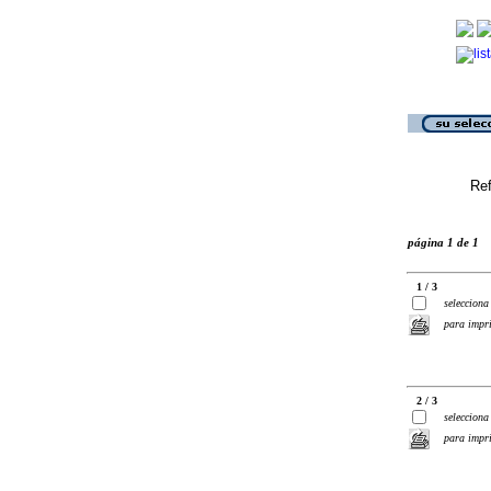
Ref
página 1 de 1
1 / 3
selecciona
para impr
2 / 3
selecciona
para impr