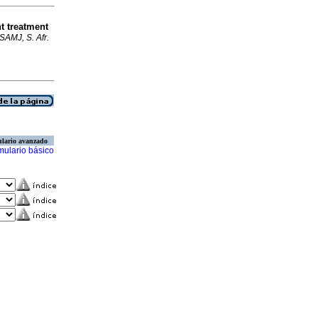
t treatment
SAMJ, S. Afr.
lario avanzado
mulario básico