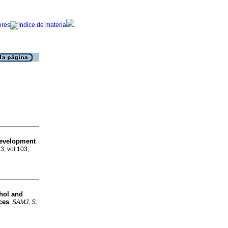
Development
3, vol.103,
ohol and
ces
.
SAMJ, S.