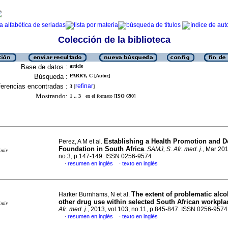
Colección de la biblioteca
Base de datos :
article
Búsqueda :
PARRY, C [Autor]
erencias encontradas :
refinar
3
[
]
Mostrando:
1 .. 3
en el formato [
ISO 690
]
Establishing a Health Promotion and 
Perez, A M et al.
Foundation in South Africa
.
SAMJ, S. Afr. med. j.
, Mar 201
imir
no.3, p.147-149. ISSN 0256-9574
resumen en inglés
texto en inglés
·
·
The extent of problematic alc
Harker Burnhams, N et al.
other drug use within selected South African workpla
imir
Afr. med. j.
, 2013, vol.103, no.11, p.845-847. ISSN 0256-9574
resumen en inglés
texto en inglés
·
·