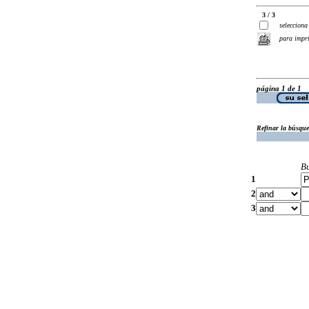
3 / 3
selecciona
para impr
página 1 de 1
Refinar la búsqu
B
1
2
3