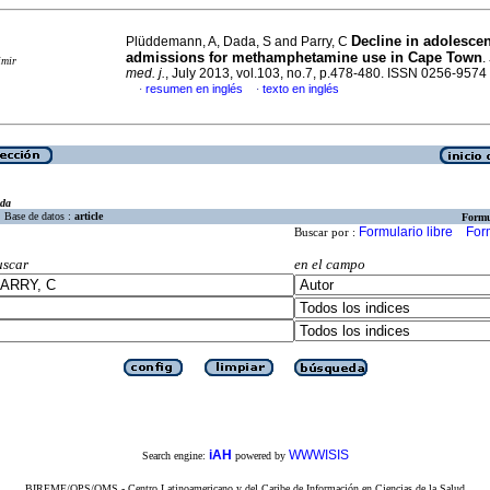
Decline in adolescen
Plüddemann, A, Dada, S and Parry, C
admissions for methamphetamine use in Cape Town
.
imir
med. j.
, July 2013, vol.103, no.7, p.478-480. ISSN 0256-9574
resumen en inglés
texto en inglés
·
·
eda
Base de datos :
article
Formu
Formulario libre
For
Buscar por :
uscar
en el campo
iAH
WWWISIS
Search engine:
powered by
BIREME/OPS/OMS - Centro Latinoamericano y del Caribe de Información en Ciencias de la Salud