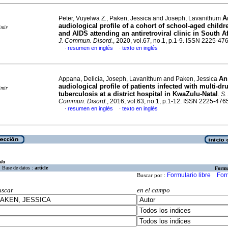
A
Peter, Vuyelwa Z., Paken, Jessica and Joseph, Lavanithum
audiological profile of a cohort of school-aged childr
imir
and AIDS attending an antiretroviral clinic in South Af
J. Commun. Disord.
, 2020, vol.67, no.1, p.1-9. ISSN 2225-47
resumen en inglés
texto en inglés
·
·
An
Appana, Delicia, Joseph, Lavanithum and Paken, Jessica
audiological profile of patients infected with multi-dr
imir
tuberculosis at a district hospital in KwaZulu-Natal
.
S. 
Commun. Disord.
, 2016, vol.63, no.1, p.1-12. ISSN 2225-476
resumen en inglés
texto en inglés
·
·
eda
Base de datos :
article
Formu
Formulario libre
For
Buscar por :
uscar
en el campo