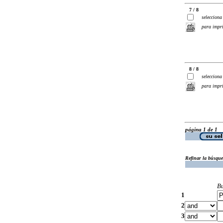
7 / 8
selecciona
para impr
8 / 8
selecciona
para impr
página 1 de 1
Refinar la búsqu
B
1
2
3