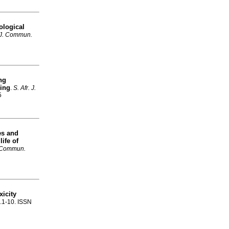
ological
. J. Commun.
ng
ling
.
S. Afr. J.
5
es and
ife of
. Commun.
xicity
p.1-10. ISSN