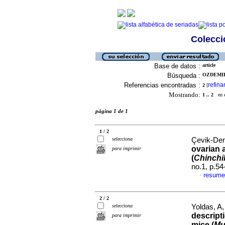
Colecció
Base de datos :
article
Búsqueda :
OZDEMIR,
Referencias encontradas :
refina
2
[
Mostrando:
1 .. 2
en el
página 1 de 1
1 / 2
selecciona
Çevik-Dem
ovarian a
para imprimir
(
Chinchil
no.1, p.5
resume
·
2 / 2
selecciona
Yoldas, A
descripti
para imprimir
mice (
Mu