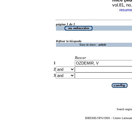
vol.81, n
resume
·
página 1 de 1
Refinar la búsqueda
Base de datos :
article
Buscar
1
2
3
Search engin
BIREME/OPS/OMS - Centro Latinoameri