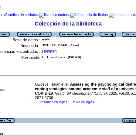
Colección de la biblioteca
Base de datos :
article
Búsqueda :
OWOEYE, ISAIAH [Autor]
erencias encontradas :
refinar
1
[
]
Mostrando:
1 .. 1
en el formato [
ISO 690
]
Assessing the psychological distr
Owoeye, Isaiah et al.
coping strategies among academic staff of a universi
imir
COVID-19
.
Health SA Gesondheid (Online)
, 2025, vol.30, p.
2071-9736
resumen en inglés
texto en inglés
·
·
eda