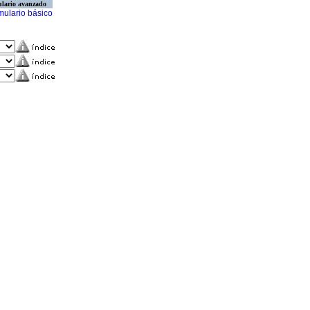
lario avanzado
mulario básico