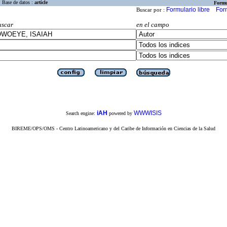
Base de datos :
article
Formu
Formulario libre
For
Buscar por :
uscar
en el campo
iAH
WWWISIS
Search engine:
powered by
BIREME/OPS/OMS - Centro Latinoamericano y del Caribe de Información en Ciencias de la Salud