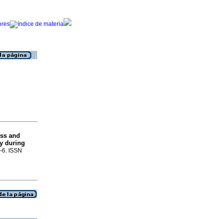
ess and
ty during
1-6. ISSN