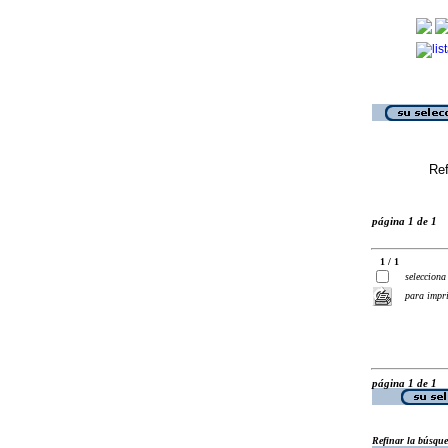
Ref
página 1 de 1
1 / 1
selecciona
para impr
página 1 de 1
Refinar la búsqu