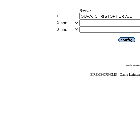
Buscar
1
2
3
Search engin
BIREME/OPS/OMS - Centro Latinoameri