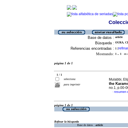
Colecció
Base de datos :
article
Búsqueda :
OURA, CH
Referencias encontradas :
refina
1
[
Mostrando:
1 .. 1
en el
página 1 de 1
1 / 1
selecciona
Mulabbi, Eli
the Karamo
para imprimir
no.1, p.00-
resumen e
·
página 1 de 1
Refinar la búsqueda
Base de datos :
article