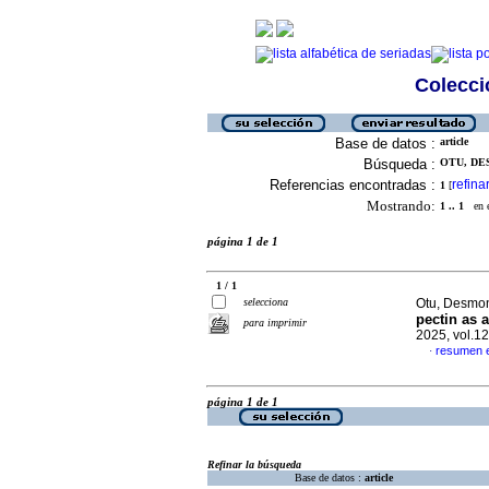
Colecció
Base de datos :
article
Búsqueda :
OTU, DES
Referencias encontradas :
refina
1
[
Mostrando:
1 .. 1
en el
página 1 de 1
1 / 1
selecciona
Otu, Desmond
pectin as a
para imprimir
2025, vol.1
resumen e
·
página 1 de 1
Refinar la búsqueda
Base de datos :
article