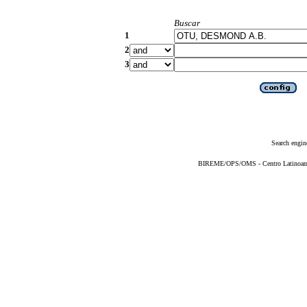
Buscar
1
2
3
Search engin
BIREME/OPS/OMS - Centro Latinoameri