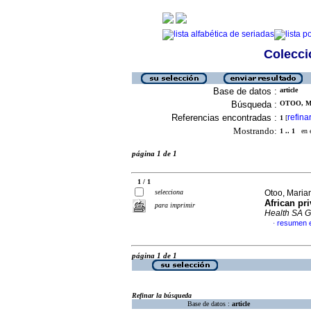
Colecció
Base de datos :
article
Búsqueda :
OTOO, MA
Referencias encontradas :
refina
1
[
Mostrando:
1 .. 1
en el
página 1 de 1
1 / 1
selecciona
Otoo, Marian
African pr
para imprimir
Health SA G
resumen e
·
página 1 de 1
Refinar la búsqueda
Base de datos :
article