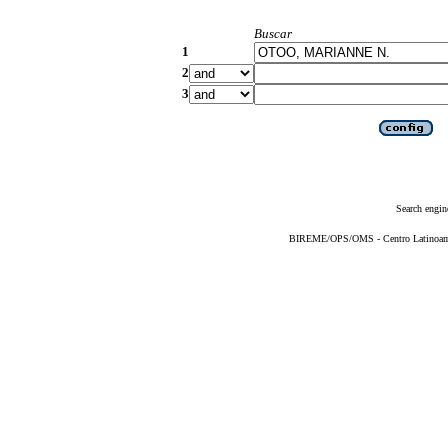
Buscar
1
2
3
Search engin
BIREME/OPS/OMS - Centro Latinoameri