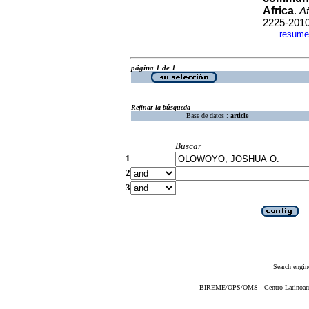
Africa
.
Af
2225-201
resume
·
página 1 de 1
Refinar la búsqueda
Base de datos :
article
Buscar
1
2
3
Search engin
BIREME/OPS/OMS - Centro Latinoameri