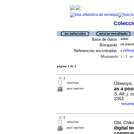
Colecció
Base de datos :
article
Búsqueda :
OLOWOYO
Referencias encontradas :
refina
2
[
Mostrando:
1 .. 2
en el
página 1 de 1
1 / 2
selecciona
Olowoyo, 
as a pos
para imprimir
S. Afr. j. sc
2353
resume
·
2 / 2
selecciona
Obi, Chikw
digital 
para imprimir
communi