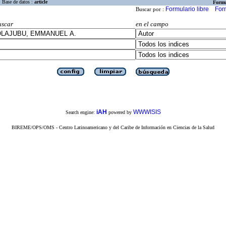
Base de datos :
article
Formu
Formulario libre
For
Buscar por :
uscar
en el campo
iAH
WWWISIS
Search engine:
powered by
BIREME/OPS/OMS - Centro Latinoamericano y del Caribe de Información en Ciencias de la Salud