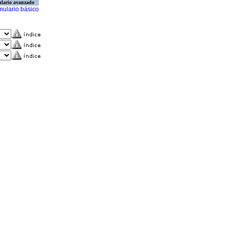
lario avanzado
mulario básico