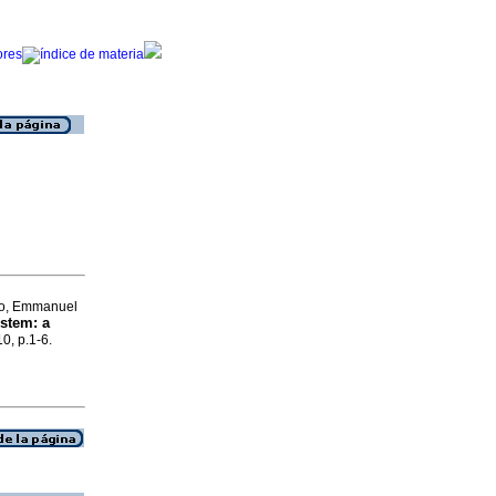
do, Emmanuel
ystem
:
a
10, p.1-6.