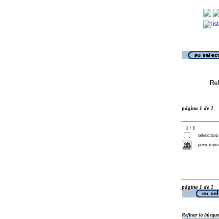
Ref
página 1 de 1
1 / 1
selecciona
para impr
página 1 de 1
Refinar la búsqu