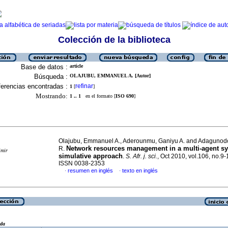
Colección de la biblioteca
Base de datos :
article
Búsqueda :
OLAJUBU, EMMANUEL A. [Autor]
erencias encontradas :
refinar
1
[
]
Mostrando:
1 .. 1
en el formato [
ISO 690
]
Olajubu, Emmanuel A., Aderounmu, Ganiyu A. and Adaguno
Network resources management in a multi-agent s
R.
imir
simulative approach
.
S. Afr. j. sci.
, Oct 2010, vol.106, no.9-
ISSN 0038-2353
resumen en inglés
texto en inglés
·
·
eda