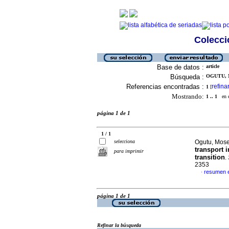
Colecció
Base de datos :
article
Búsqueda :
OGUTU, M
Referencias encontradas :
refina
1
[
Mostrando:
1 .. 1
en el
página 1 de 1
1 / 1
selecciona
Ogutu, Mose
transport i
para imprimir
transition
.
2353
resumen e
·
página 1 de 1
Refinar la búsqueda