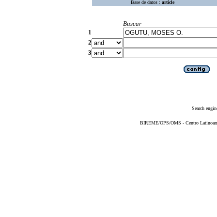
Base de datos :
article
Buscar
1
2
3
Search engin
BIREME/OPS/OMS - Centro Latinoameri