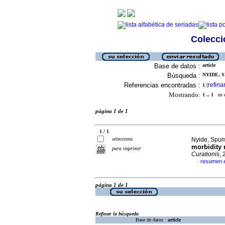
Colecció
Base de datos :
article
Búsqueda :
NYIDE, S
Referencias encontradas :
refina
1
[
Mostrando:
1 .. 1
en el
página 1 de 1
1 / 1
selecciona
Nyide, Spume
morbidity 
para imprimir
Curationis
, 
resumen e
·
página 1 de 1
Refinar la búsqueda
Base de datos :
article