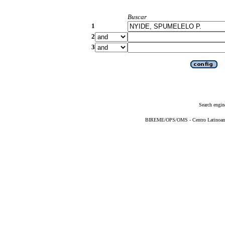
Buscar
1
2
3
Search engin
BIREME/OPS/OMS - Centro Latinoameri