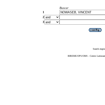
Buscar
1
2
3
Search engin
BIREME/OPS/OMS - Centro Latinoameri