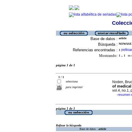
Colecció
Base de datos :
article
Búsqueda :
NOWASEB
Referencias encontradas :
refina
1
[
Mostrando:
1 .. 1
en el
página 1 de 1
1 / 1
selecciona
Noden, Bruce
of medical
para imprimir
vol.4, no.1,
resumen e
·
página 1 de 1
Refinar la búsqueda
Base de datos :
article