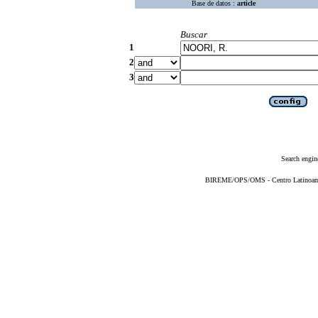
Base de datos :
article
Buscar
1
2
3
Search engin
BIREME/OPS/OMS - Centro Latinoameri