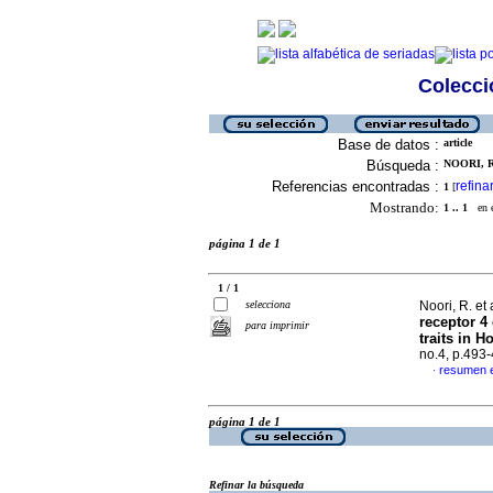
Colecció
Base de datos :
article
Búsqueda :
NOORI, R.
Referencias encontradas :
refina
1
[
Mostrando:
1 .. 1
en el
página 1 de 1
1 / 1
selecciona
Noori, R. et 
receptor 4
para imprimir
traits in H
no.4, p.493
resumen e
·
página 1 de 1
Refinar la búsqueda