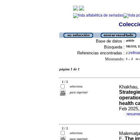
Colecció
Base de datos :
article
Búsqueda :
NKOSI, E
Referencias encontradas :
refina
2
[
Mostrando:
1 .. 2
en el
página 1 de 1
1 / 2
Khakhau, 
selecciona
Strategi
para imprimir
operatio
health c
Feb 2025, 
resume
·
2 / 2
Malematja,
selecciona
The im
E.
para imprimir