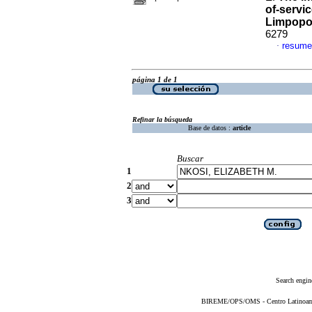
of-servic
Limpop
6279
resume
·
página 1 de 1
Refinar la búsqueda
Base de datos :
article
Buscar
1
2
3
Search engin
BIREME/OPS/OMS - Centro Latinoameri