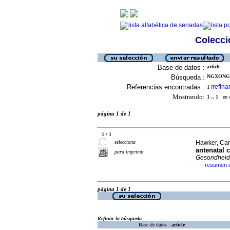
Colecció
Base de datos :
article
Búsqueda :
NGXONGO
Referencias encontradas :
refina
1
[
Mostrando:
1 .. 1
en el
página 1 de 1
1 / 1
selecciona
Hawker, Car
antenatal 
para imprimir
Gesondheid 
resumen e
·
página 1 de 1
Refinar la búsqueda
Base de datos :
article