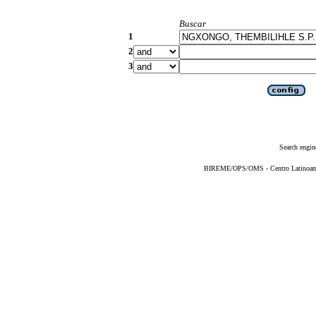
Buscar
1
2
3
Search engin
BIREME/OPS/OMS - Centro Latinoameri