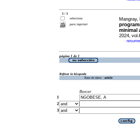
3 / 3
selecciona
Mangray, 
programm
para imprimir
minimal 
2024, vol.
resume
·
página 1 de 1
Refinar la búsqueda
Base de datos :
article
Buscar
1
2
3