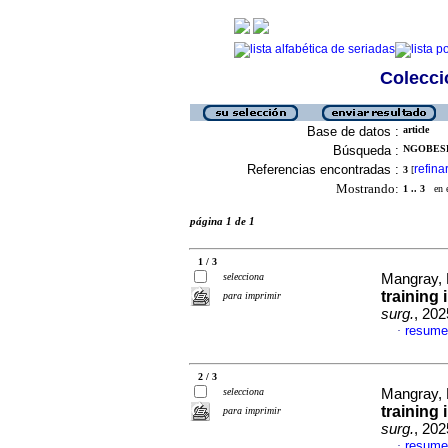
Colecció
Base de datos :
article
Búsqueda :
NGOBESE,
Referencias encontradas :
refina
3
[
Mostrando:
1 .. 3
en el
página 1 de 1
1 / 3
selecciona
Mangray, 
training 
para imprimir
surg.
, 202
resume
·
2 / 3
selecciona
Mangray, 
training 
para imprimir
surg.
, 202
resume
·