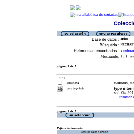
Colecció
Base de datos :
article
Búsqueda :
NECHAEV
Referencias encontradas :
refina
1
[
Mostrando:
1 .. 1
en el
página 1 de 1
1 / 1
selecciona
Williams, Ma
type inter
para imprimir
sci.
, Oct 20
resumen e
·
página 1 de 1
Refinar la búsqueda
Base de datos :
article