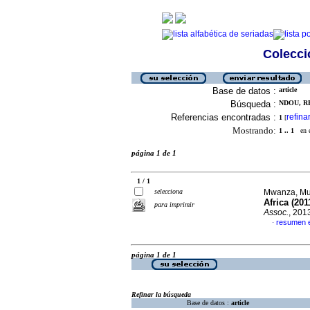
Colecció
Base de datos :
article
Búsqueda :
NDOU, RE
Referencias encontradas :
refina
1
[
Mostrando:
1 .. 1
en el
página 1 de 1
1 / 1
selecciona
Mwanza, Mul
Africa (201
para imprimir
Assoc.
, 201
resumen e
·
página 1 de 1
Refinar la búsqueda
Base de datos :
article