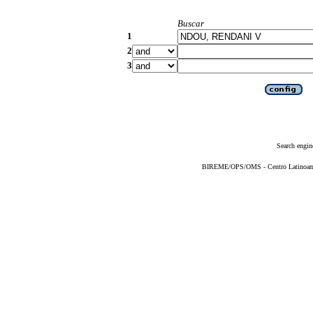
Buscar
1
2
3
Search engin
BIREME/OPS/OMS - Centro Latinoameri