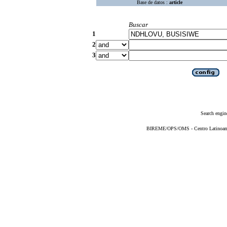
Base de datos :
article
Buscar
1
2
3
Search engin
BIREME/OPS/OMS - Centro Latinoameri