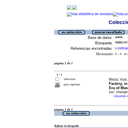
Colecció
Base de datos :
article
Búsqueda :
NDHLOVU
Referencias encontradas :
refina
1
[
Mostrando:
1 .. 1
en el
página 1 de 1
1 / 1
selecciona
Msiza, Vusi
Factory, i
para imprimir
Era of Mas
soc. change
resumen e
·
página 1 de 1
Refinar la búsqueda