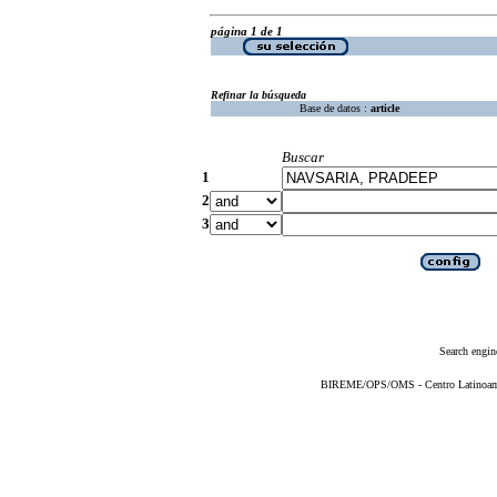
página 1 de 1
Refinar la búsqueda
Base de datos :
article
Buscar
1
2
3
Search engin
BIREME/OPS/OMS - Centro Latinoameri