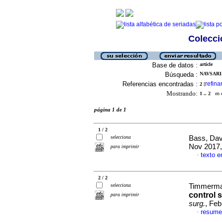
Colecció
Base de datos :
article
Búsqueda :
NAVSARIA
Referencias encontradas :
refina
2
[
Mostrando:
1 .. 2
en el
página 1 de 1
1 / 2
selecciona
Bass, Davi
Nov 2017,
para imprimir
texto e
·
2 / 2
selecciona
Timmerman
control 
para imprimir
surg.
, Feb
resume
·