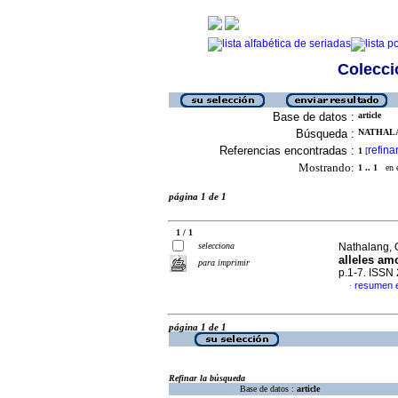
Colecció
Base de datos :
article
Búsqueda :
NATHALAN
Referencias encontradas :
refina
1
[
Mostrando:
1 .. 1
en el
página 1 de 1
1 / 1
selecciona
Nathalang, O
alleles am
para imprimir
p.1-7. ISSN
resumen e
·
página 1 de 1
Refinar la búsqueda
Base de datos :
article