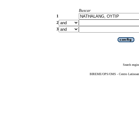
Buscar
1
2
3
Search engin
BIREME/OPS/OMS - Centro Latinoameri