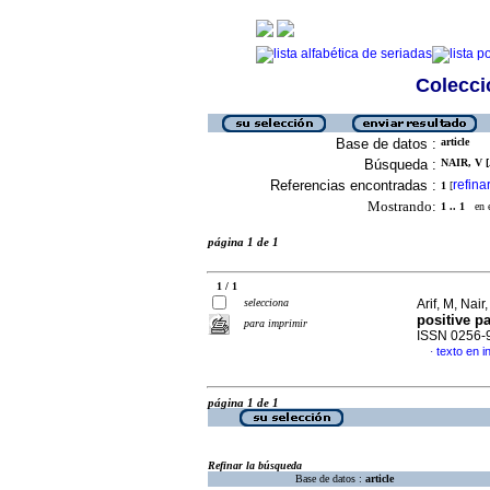
Colecció
Base de datos :
article
Búsqueda :
NAIR, V [
Referencias encontradas :
refina
1
[
Mostrando:
1 .. 1
en el
página 1 de 1
1 / 1
selecciona
Arif, M, Nai
positive pa
para imprimir
ISSN 0256-
texto en i
·
página 1 de 1
Refinar la búsqueda
Base de datos :
article