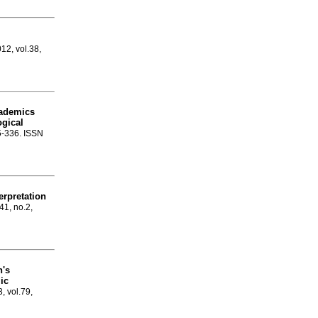
012, vol.38,
cademics
ogical
25-336. ISSN
erpretation
41, no.2,
's
ic
3, vol.79,