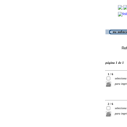
Ref
página 1 de 1
1 / 6
selecciona
para impr
2 / 6
selecciona
para impr