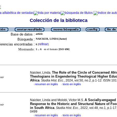
Colección de la biblioteca
Base de datos :
article
Búsqueda :
NAICKER, LINDA [Autor]
erencias encontradas :
refinar
6
[
]
Mostrando:
1 .. 6
en el formato [
ISO 690
]
The Role of the Circle of Concerned Af
Naicker, Linda.
Theologians in Engendering Theological Higher Educ
imir
Africa
.
Studia Hist. Ecc.
, 2024, vol.50, no.2, p.1-12. ISSN 10
resumen en inglés
texto en inglés
·
·
A Socially-engaged
Naicker, Linda and Molobi, Victor M.S.
Response to the Historic and Structural Nature of Foo
imir
in South Africa
.
Studia Hist. Ecc.
, 2022, vol.48, no.1, p.1-1
0499
resumen en inglés
texto en inglés
·
·