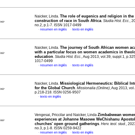
The role of eugenics and religion in the
Naicker, Linda.
construction of race in South Africa
.
Studia Hist. Ecc.
, 2
imir
no.2, p.1-7. ISSN 1017-0499
resumen en inglés
texto en inglés
·
·
The journey of South African women a
Naicker, Linda.
with a particular focus on women academics in theol
imir
education
.
Studia Hist. Ecc.
, Aug 2013, vol.39, suppl.1, p.3
1017-0499
resumen en inglés
texto en inglés
·
·
Missiological Hermeneutics: Biblical Int
Naicker, Linda.
for the Global Church
.
Missionalia (Online)
, Aug 2013, vol.
imir
p.218-218. ISSN 0256-9507
texto en inglés
·
Zimbabwean women
Vengesai, Priccilar and Naicker, Linda
experiences at Johanne Masowe WeChishanu Apostol
imir
churches' open ground gatherings
.
Herv. teol. stud.
, 202
no.3, p.1-8. ISSN 0259-9422
resumen en inglés
texto en inglés
·
·