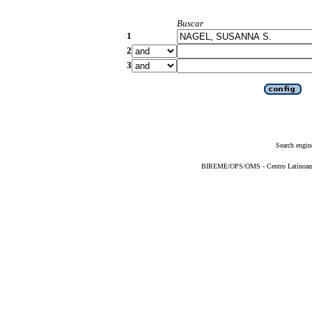
Buscar
1
2
3
Search engin
BIREME/OPS/OMS - Centro Latinoameri