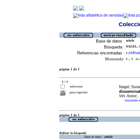
Colecció
Base de datos :
article
Búsqueda :
NAGEL, S
Referencias encontradas :
refina
1
[
Mostrando:
1 .. 1
en el
página 1 de 1
1 / 1
selecciona
Nagel, Susa
dissemina
para imprimir
Vet. Assoc.
,
resumen e
·
página 1 de 1
Refinar la búsqueda
Base de datos :
article