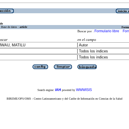
eda
Base de datos :
article
Formu
Formulario libre
For
Buscar por :
uscar
en el campo
iAH
WWWISIS
Search engine:
powered by
BIREME/OPS/OMS - Centro Latinoamericano y del Caribe de Información en Ciencias de la Salud