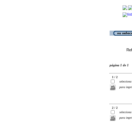
Ref
página 1 de 1
1 / 2
selecciona
para impr
2 / 2
selecciona
para impr