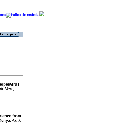
erpesvirus
Lab. Med.
,
rience from
 Kenya
.
Afr. J.