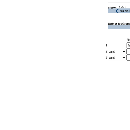
página 1 de 1
Refinar la búsqu
B
1
2
3