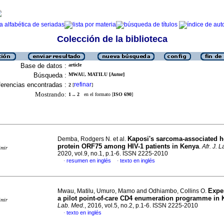
Colección de la biblioteca
Base de datos :
article
Búsqueda :
MWAU, MATILU [Autor]
erencias encontradas :
refinar
2
[
]
Mostrando:
1 .. 2
en el formato [
ISO 690
]
Kaposi's sarcoma-associated h
Demba, Rodgers N. et al.
protein ORF75 among HIV-1 patients in Kenya
.
Afr. J. 
imir
2020, vol.9, no.1, p.1-6. ISSN 2225-2010
resumen en inglés
texto en inglés
·
·
Expe
Mwau, Matilu, Umuro, Mamo and Odhiambo, Collins O.
a pilot point-of-care CD4 enumeration programme in
imir
Lab. Med.
, 2016, vol.5, no.2, p.1-6. ISSN 2225-2010
texto en inglés
·