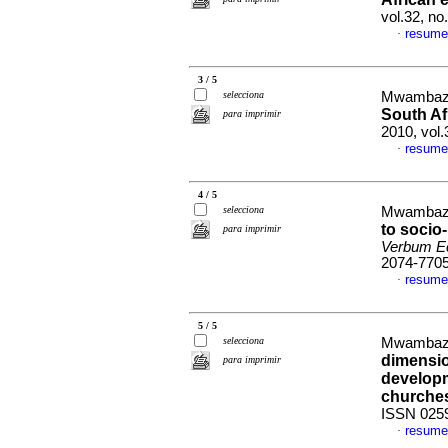
vol.32, no
resume
·
3 / 5
selecciona
Mwambaza
South Af
para imprimir
2010, vol.
resume
·
4 / 5
selecciona
Mwambaza
to socio
para imprimir
Verbum Ec
2074-770
resume
·
5 / 5
selecciona
Mwambaza
dimensio
para imprimir
developm
churche
ISSN 025
resume
·