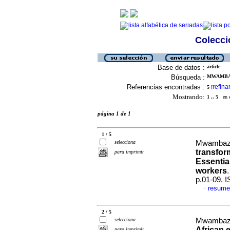
Colecció
Base de datos :
article
Búsqueda :
MWAMBAZ
Referencias encontradas :
refina
5
[
Mostrando:
1 .. 5
en el
página 1 de 1
1 / 5
selecciona
Mwambaza
transfor
para imprimir
Essentia
workers
p.01-09. 
resume
·
2 / 5
selecciona
Mwambaza
African 
para imprimir