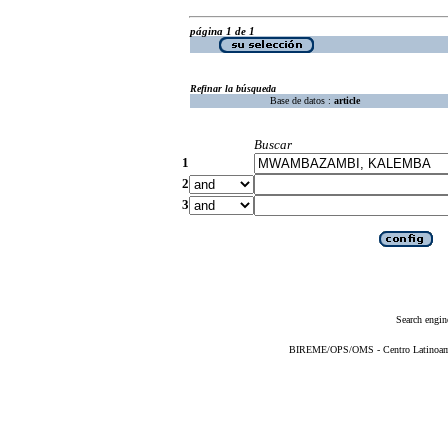
página 1 de 1
Refinar la búsqueda
Base de datos :
article
Buscar
1
2
3
Search engin
BIREME/OPS/OMS - Centro Latinoameri