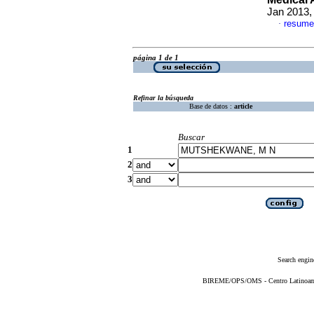
Jan 2013,
resume
·
página 1 de 1
Refinar la búsqueda
Base de datos :
article
Buscar
1
2
3
Search engin
BIREME/OPS/OMS - Centro Latinoameri