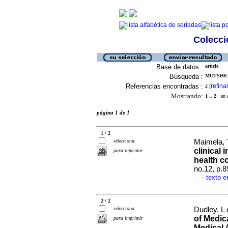
Colecció
Base de datos :
article
Búsqueda :
MUTSHEK
Referencias encontradas :
refina
2
[
Mostrando:
1 .. 2
en el
página 1 de 1
1 / 2
selecciona
Maimela,
clinical 
para imprimir
health c
no.12, p.
texto e
·
2 / 2
selecciona
Dudley, L 
of Medic
para imprimir
Medical 