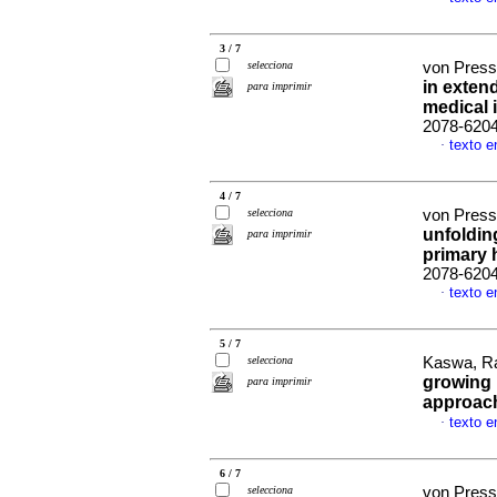
3 / 7
selecciona
von Presse
in exten
para imprimir
medical 
2078-620
texto e
·
4 / 7
selecciona
von Presse
unfolding
para imprimir
primary 
2078-620
texto e
·
5 / 7
selecciona
Kaswa, Ra
growing 
para imprimir
approac
texto e
·
6 / 7
selecciona
von Presse