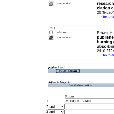
research
para imprimir
clarion c
2078-620
texto e
·
7 / 7
selecciona
Brown, Hun
publishe
para imprimir
burning 
absorbi
2410-972
texto e
·
página 1 de 1
Refinar la búsqueda
Base de datos :
article
Buscar
1
2
3