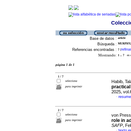
Colecció
Base de datos :
article
Búsqueda :
MURPHY, 
Referencias encontradas :
refina
7
[
Mostrando:
1 .. 7
en el
página 1 de 1
1 / 7
selecciona
Habib, Tala
practica
para imprimir
2025, vol.
resume
·
2 / 7
selecciona
von Presse
role in 
para imprimir
SAFP
, Fe
texto e
·