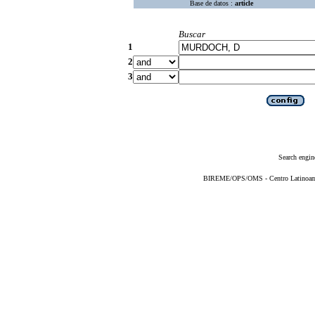
Base de datos :
article
Buscar
1
2
3
Search engin
BIREME/OPS/OMS - Centro Latinoameri