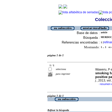
Colecció
Base de datos :
article
Búsqueda :
MURDOCH,
Referencias encontradas :
refina
1
[
Mostrando:
1 .. 1
en el
página 1 de 1
1 / 1
selecciona
Waweru, P e
smoking ha
para imprimir
positive p
j.
, 2013, vo
resumen e
·
página 1 de 1
Refinar la búsqueda