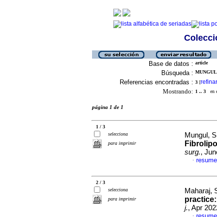
Colecció
Base de datos :
article
Búsqueda :
MUNGUL, 
Referencias encontradas :
refina
3
[
Mostrando:
1 .. 3
en el
página 1 de 1
1 / 3
selecciona
Mungul, S
Fibrolipo
para imprimir
surg.
, Jun
resume
·
2 / 3
selecciona
Maharaj, 
practice:
para imprimir
j.
, Apr 202
resume
·