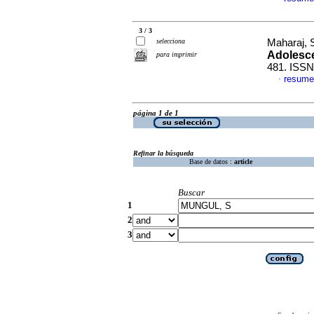
3 / 3
selecciona
Maharaj, 
Adolesc
para imprimir
481. ISSN
resume
·
página 1 de 1
Refinar la búsqueda
Base de datos :
article
Buscar
1
2
3