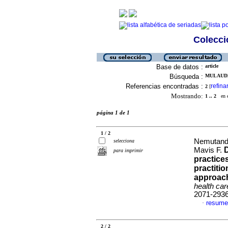
Colecció
Base de datos :
article
Búsqueda :
MULAUDZI
Referencias encontradas :
refina
2
[
Mostrando:
1 .. 2
en el
página 1 de 1
1 / 2
Nemutanda
selecciona
D
Mavis F.
para imprimir
practice
practitio
approach
health car
2071-293
resume
·
2 / 2