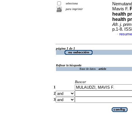
Nemutanda
selecciona
P
Mavis F.
para imprimir
health pr
health pr
Afr. j. pr
p.1-8. IS
resume
·
página 1 de 1
Refinar la búsqueda
Base de datos :
article
Buscar
1
2
3