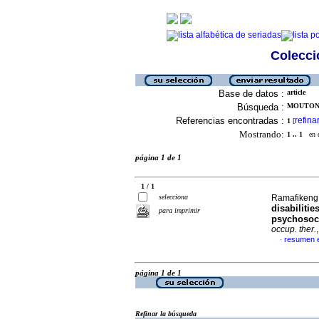
Colecció
Base de datos :
article
Búsqueda :
MOUTON,
Referencias encontradas :
refina
1
[
Mostrando:
1 .. 1
en el
página 1 de 1
1 / 1
selecciona
Ramafikeng,
disabilitie
para imprimir
psychosoci
occup. ther.
resumen e
·
página 1 de 1
Refinar la búsqueda