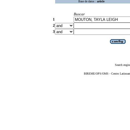
Base de datos :
article
Buscar
1
2
3
Search engin
BIREME/OPS/OMS - Centro Latinoameri