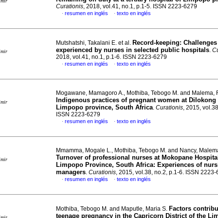
imir
Curationis
, 2018, vol.41, no.1, p.1-5. ISSN 2223-6279
resumen en inglés
texto en inglés
·
·
Record-keeping: Challenges
Mutshatshi, Takalani E. et al.
experienced by nurses in selected public hospitals
.
Cu
imir
2018, vol.41, no.1, p.1-6. ISSN 2223-6279
resumen en inglés
texto en inglés
·
·
Mogawane, Mamagoro A., Mothiba, Tebogo M. and Malema, 
Indigenous practices of pregnant women at Dilokong 
imir
Limpopo province, South Africa
.
Curationis
, 2015, vol.38
ISSN 2223-6279
resumen en inglés
texto en inglés
·
·
Mmamma, Mogale L., Mothiba, Tebogo M. and Nancy, Malem
Turnover of professional nurses at Mokopane Hospital
imir
Limpopo Province, South Africa: Experiences of nurs
managers
.
Curationis
, 2015, vol.38, no.2, p.1-6. ISSN 2223
resumen en inglés
texto en inglés
·
·
Factors contribu
Mothiba, Tebogo M. and Maputle, Maria S.
teenage pregnancy in the Capricorn District of the L
imir