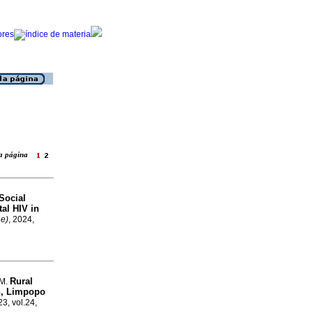
 la página
Social
tal HIV in
ne)
, 2024,
Rural
 M.
en, Limpopo
23, vol.24,