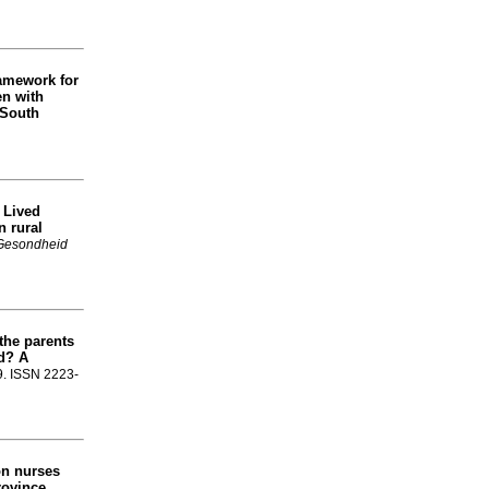
amework for
en with
 South
Lived
a
n rural
Gesondheid
the parents
d? A
-9. ISSN 2223-
on nurses
rovince
.