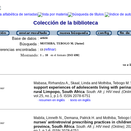
Colección de la biblioteca
Base de datos :
article
Búsqueda :
MOTHIBA, TEBOGO M. [Autor]
erencias encontradas :
refinar
13
[
]
Mostrando:
1 .. 10
en el formato [
ISO 690
]
va a
Mabasa, Rirhandzu A., Skaal, Linda and Mothiba, Tebogo M.
support experiences of adolescents living with perina
imir
rural Limpopo, South Africa
.
South. Afr. j. HIV med. (Onli
vol.25, no.1, p.1-5. ISSN 2078-6751
resumen en inglés
texto en inglés
·
·
Mabila, Linneth N., Demana, Patrick H. and Mothiba, Tebogo
nurses' antiretroviral prescribing practices in childr
imir
province, South Africa
.
South. Afr. j. HIV med. (Online)
, 20
no.1, p.1-6. ISSN 2078-6751