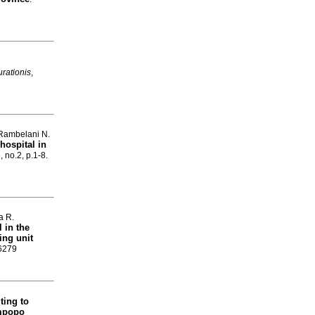
rationis
,
Rambelani N.
hospital in
, no.2, p.1-8.
a R.
 in the
ing unit
-6279
ting to
impopo