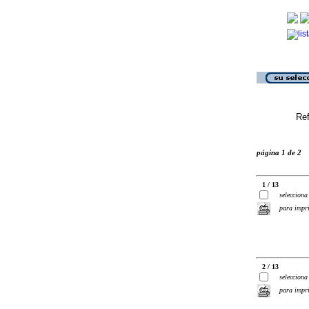
Ref
página 1 de 2
1 / 13
selecciona
para impr
2 / 13
selecciona
para impr