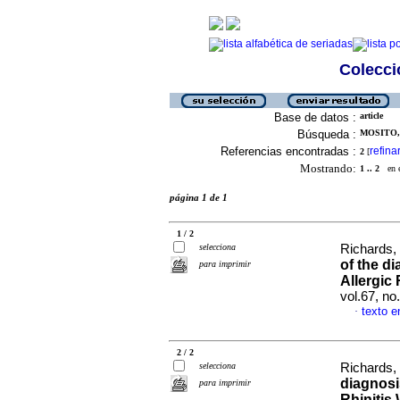
Colecció
Base de datos :
article
Búsqueda :
MOSITO, 
Referencias encontradas :
refina
2
[
Mostrando:
1 .. 2
en el
página 1 de 1
1 / 2
selecciona
Richards, 
of the d
para imprimir
Allergic
vol.67, no
texto e
·
2 / 2
selecciona
Richards, 
diagnosi
para imprimir
Rhinitis