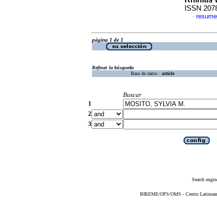
ISSN 207
resume
·
página 1 de 1
Refinar la búsqueda
Base de datos :
article
Buscar
1
2
3
Search engin
BIREME/OPS/OMS - Centro Latinoameri