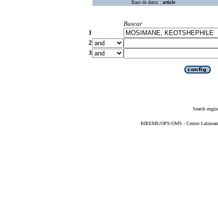
Base de datos :
article
Buscar
1
2
3
Search engin
BIREME/OPS/OMS - Centro Latinoameri