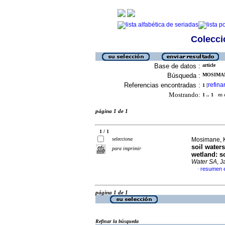
Colecció
Base de datos :
article
Búsqueda :
MOSIMAN
Referencias encontradas :
refina
1
[
Mostrando:
1 .. 1
en el
página 1 de 1
1 / 1
selecciona
Mosimane, K
soil water
para imprimir
wetland: s
Water SA
, 
resumen e
·
página 1 de 1
Refinar la búsqueda