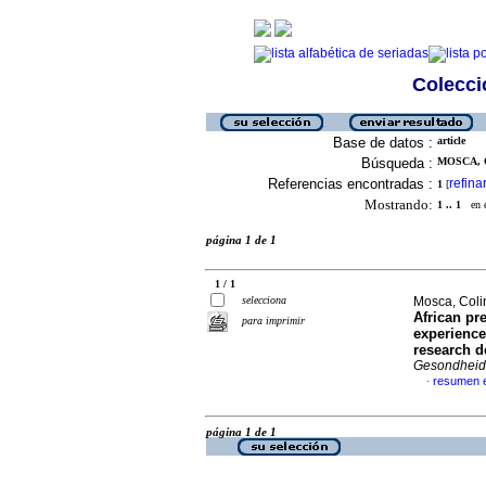
Colecció
Base de datos :
article
Búsqueda :
MOSCA, C
Referencias encontradas :
refina
1
[
Mostrando:
1 .. 1
en el
página 1 de 1
1 / 1
selecciona
Mosca, Coli
African pr
para imprimir
experience
research d
Gesondheid 
resumen e
·
página 1 de 1