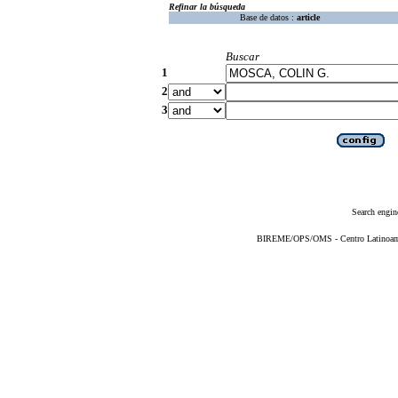
Refinar la búsqueda
Base de datos :
article
Buscar
1
2
3
Search engin
BIREME/OPS/OMS - Centro Latinoameri