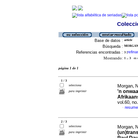
Colecció
Base de datos :
article
Búsqueda :
MORGAN,
Referencias encontradas :
refina
3
[
Mostrando:
1 .. 3
en el
página 1 de 1
1 / 3
selecciona
Morgan, 
'n onwaa
para imprimir
Afrikaan
vol.60, n
resum
·
2 / 3
selecciona
Morgan, 
(un)trans
para imprimir
Paul Da