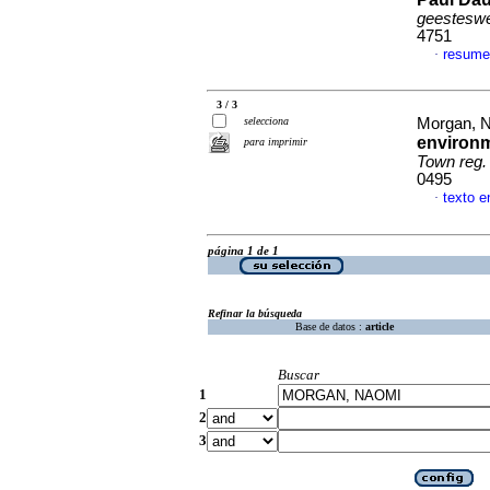
geesteswe
4751
resum
·
3 / 3
selecciona
Morgan, 
environm
para imprimir
Town reg. 
0495
texto e
·
página 1 de 1
Refinar la búsqueda
Base de datos :
article
Buscar
1
2
3