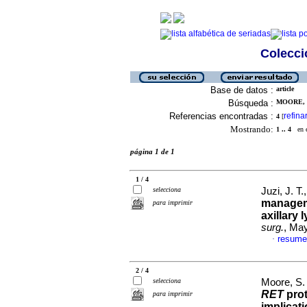
Colecció
Base de datos :
article
Búsqueda :
MOORE, S
Referencias encontradas :
refina
4
[
Mostrando:
1 .. 4
en el
página 1 de 1
1 / 4
selecciona
Juzi, J. T
managem
para imprimir
axillary 
surg.
, May
resume
·
2 / 4
selecciona
Moore, S.
RET
prot
para imprimir
implicat