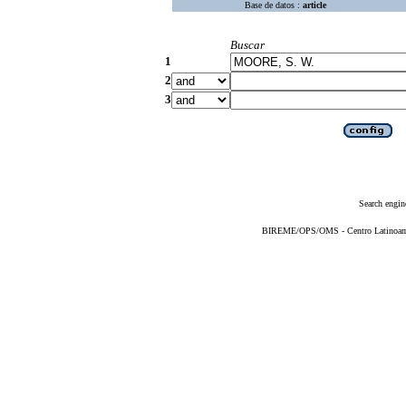
Base de datos :
article
Buscar
1
2
3
Search engin
BIREME/OPS/OMS - Centro Latinoameri