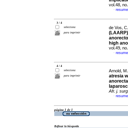
vol.48, n
resume
·
3 / 4
selecciona
de Vos, C.
(LAARP) 
para imprimir
anorecto
high ano
vol.49, n
resume
·
4 / 4
selecciona
Arnold, M.
atresia 
para imprimir
anorecta
laparosc
Afr. j. surg
resume
·
página 1 de 1
Refinar la búsqueda