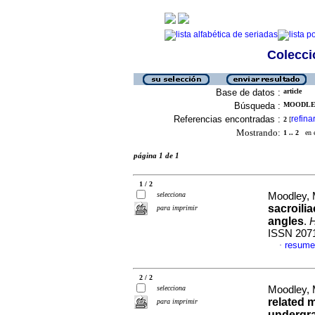
Colecció
Base de datos :
article
Búsqueda :
MOODLEY
Referencias encontradas :
refina
2
[
Mostrando:
1 .. 2
en el
página 1 de 1
1 / 2
selecciona
Moodley, 
sacroili
para imprimir
angles
.
H
ISSN 207
resume
·
2 / 2
selecciona
Moodley, 
related 
para imprimir
undergra