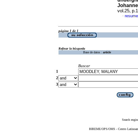
Johanne
vol.25, p
resume
·
página 1 de 1
Refinar la búsqueda
Base de datos :
article
Buscar
1
2
3
Search engin
BIREME/OPS/OMS - Centro Latinoameri