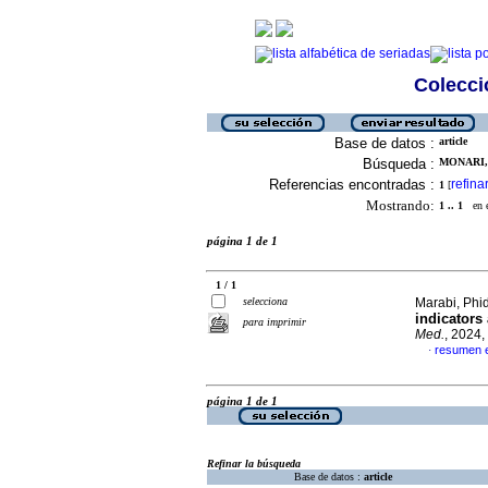
Colecció
Base de datos :
article
Búsqueda :
MONARI, 
Referencias encontradas :
refina
1
[
Mostrando:
1 .. 1
en el
página 1 de 1
1 / 1
selecciona
Marabi, Phid
indicator
para imprimir
Med.
, 2024,
resumen e
·
página 1 de 1
Refinar la búsqueda
Base de datos :
article