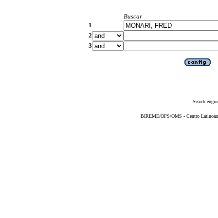
Buscar
1
2
3
Search engin
BIREME/OPS/OMS - Centro Latinoameri