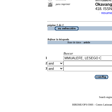
Mmualefe,
Okavang
para imprimir
418. ISSN
resume
·
página 1 de 1
Refinar la búsqueda
Base de datos :
article
Buscar
1
2
3
Search engin
BIREME/OPS/OMS - Centro Latinoameri