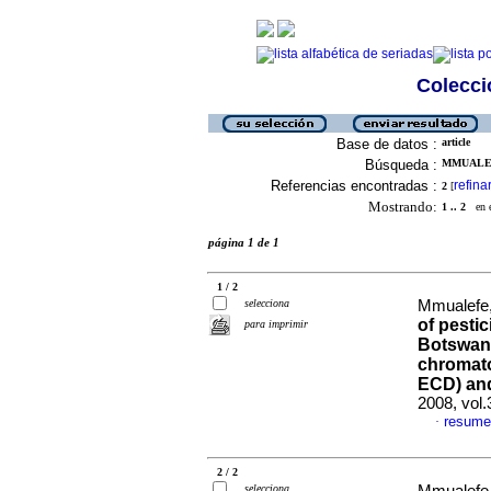
Colecció
Base de datos :
article
Búsqueda :
MMUALEF
Referencias encontradas :
refina
2
[
Mostrando:
1 .. 2
en el
página 1 de 1
1 / 2
selecciona
Mmualefe,
of pesti
para imprimir
Botswana
chromato
ECD) an
2008, vol
resume
·
2 / 2
selecciona