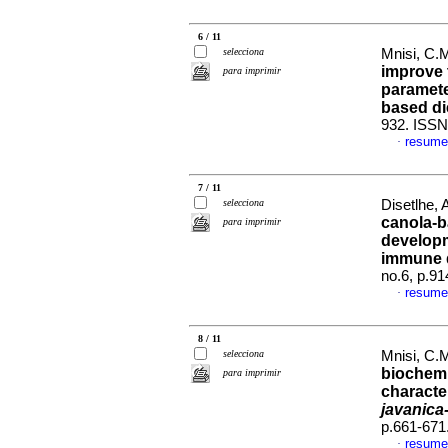
6 / 11
selecciona
Mnisi, C.M
improve 
para imprimir
paramete
based di
932. ISSN
resume
·
7 / 11
selecciona
Disetlhe, A
canola-b
para imprimir
developm
immune 
no.6, p.9
resume
·
8 / 11
selecciona
Mnisi, C.M
biochemi
para imprimir
characte
javanic
p.661-671
resume
·