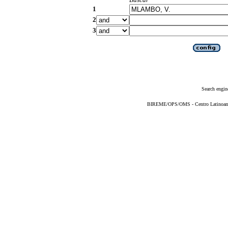
1
2
3
Search engin
BIREME/OPS/OMS - Centro Latinoameri