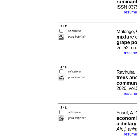
ruminan
ISSN 037
resume
·
3 / 11
selecciona
Mhlongo, G
mixture 
para imprimir
grape p
vol.52, n
resume
·
4 / 11
selecciona
Ravhuhali,
trees and
para imprimir
communal
2020, vol.
resume
·
5 / 11
selecciona
Yusuf, A. 
economic
para imprimir
a dietar
Afr. j. anim
resume
·