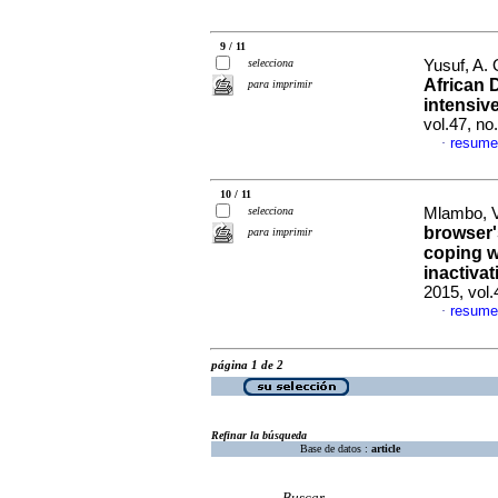
9 / 11
selecciona
Yusuf, A. 
African 
para imprimir
intensiv
vol.47, n
resume
·
10 / 11
selecciona
Mlambo, V
browser'
para imprimir
coping w
inactiva
2015, vol
resume
·
página 1 de 2
Refinar la búsqueda
Base de datos :
article
Buscar