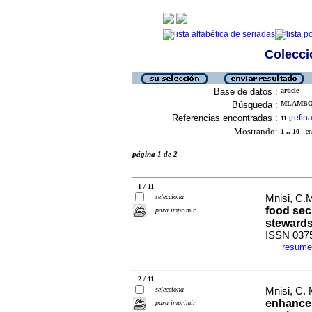
Colecció
Base de datos :
article
Búsqueda :
MLAMBO, 
Referencias encontradas :
refina
11
[
Mostrando:
1 .. 10
en 
página 1 de 2
1 / 11
selecciona
Mnisi, C.M
food sec
para imprimir
steward
ISSN 037
resume
·
2 / 11
selecciona
Mnisi, C. 
enhances
para imprimir