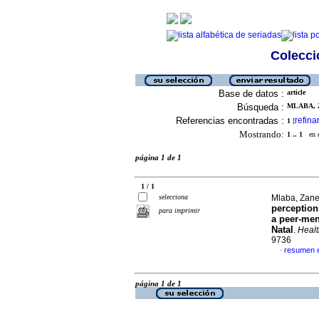
Colecció
Base de datos :
article
Búsqueda :
MLABA, Z
Referencias encontradas :
refina
1
[
Mostrando:
1 .. 1
en el
página 1 de 1
1 / 1
selecciona
Mlaba, Zan
perception
para imprimir
a peer-men
Natal
.
Healt
9736
resumen e
·
página 1 de 1