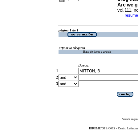
Are we ge
vol.111, 
resume
·
página 1 de 1
Refinar la búsqueda
Base de datos :
article
Buscar
1
2
3
Search engin
BIREME/OPS/OMS - Centro Latinoameri