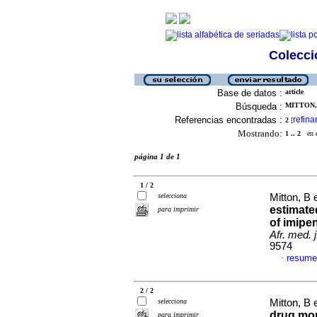
Colecció
Base de datos :
article
Búsqueda :
MITTON, 
Referencias encontradas :
refina
2
[
Mostrando:
1 .. 2
en el
página 1 de 1
1 / 2
selecciona
Mitton, B e
estimated
para imprimir
of imipen
Afr. med. j
9574
resume
·
2 / 2
selecciona
Mitton, B e
drug moni
para imprimir