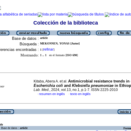
Colección de la biblioteca
Base de datos :
article
Búsqueda :
MEKONNEN, YONAS [Autor]
erencias encontradas :
refinar
1
[
]
Mostrando:
1 .. 1
en el formato [
ISO 690
]
Antimicrobial resistance trends in 
Kitaba, Abera A. et al.
Escherichia coli
and
Klebsiella pneumoniae
in Ethiop
imir
Lab. Med.
, 2024, vol.13, no.1, p.1-7. ISSN 2225-2010
resumen en inglés
texto en inglés
·
·
eda
Base de datos :
article
Formu